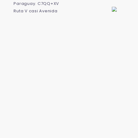
Otros servicios
Paraguay. C7QQ+XV
Ruta V casi Avenida
Internacional, Pedro
Infonet
Juan Caballero,
Cobranzas
Pedro Juan Caballero
8500, Amambay,
Ayuda
Paraguay
App Bancard
0982 80 04 04
*288 (Tigo y Personal)
021 416 1000
Avda. Brasilia 765 e/ República de Siria y Fray Luis de
León