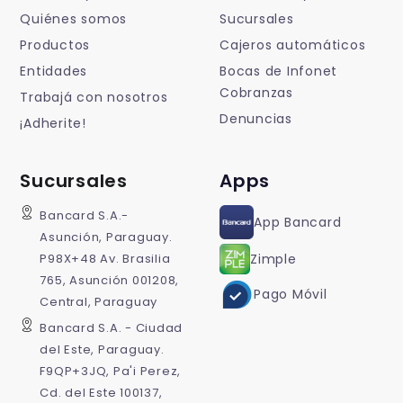
Quiénes somos
Sucursales
Productos
Cajeros automáticos
Entidades
Bocas de Infonet
Cobranzas
Trabajá con nosotros
Denuncias
¡Adherite!
Sucursales
Apps
Bancard S.A.-
App Bancard
Asunción, Paraguay.
P98X+48 Av. Brasilia
Zimple
765, Asunción 001208,
Pago Móvil
Central, Paraguay
Bancard S.A. - Ciudad
del Este, Paraguay.
F9QP+3JQ, Pa'i Perez,
Cd. del Este 100137,